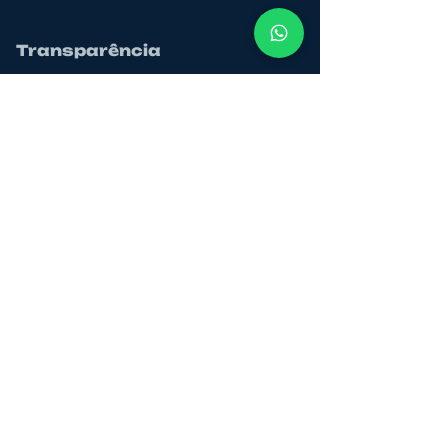
Transparência
Governança Corporativa
Responsabilidade Social, Ambiental e Climática
Tabela de Taxas e Tarifas
Demonstrações Financeiras
Site do BACEN
Relação de Correspondentes
Canal de Ética
Declaração de Acessibilidade
Educação Financeira