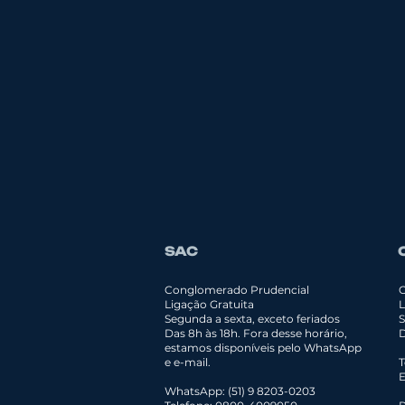
SAC
Conglomerado Prudencial
C
Ligação Gratuita
L
Segunda a sexta, exceto feriados
​
Das 8h às 18h.
Fora desse horário,
D
estamos disponíveis pelo WhatsApp
e e-mail.
T
E
WhatsApp:
(51) 9 8203-0203