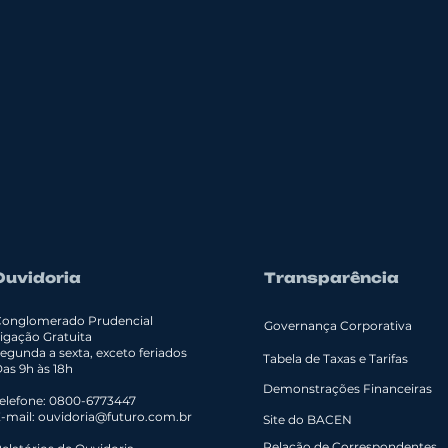
Ouvidoria
Transparência
onglomerado Prudencial
Governança Corporativa
igação Gratuita
Segunda a sexta, exceto feriados
Tabela de Taxas e Tarifas
as 9h às 18h
Demonstrações Financeiras
elefone: 0800-6773447
-mail:
ouvidoria@futuro.com.br
Site do BACEN
Relação de Correspondentes